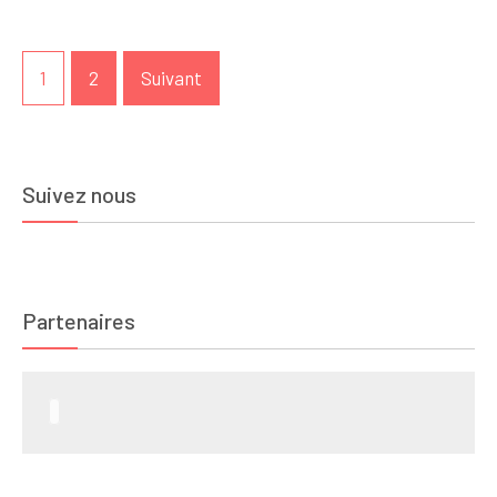
Pagination
1
2
Suivant
des
publications
Suivez nous
Partenaires