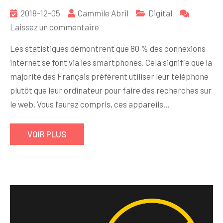
2018-12-05
Cammile Abril
Digital
sur
Laissez un commentaire
Créer
Les statistiques démontrent que 80 % des connexions
une
internet se font via les smartphones. Cela signifie que la
application
majorité des Français préfèrent utiliser leur téléphone
mobile
plutôt que leur ordinateur pour faire des recherches sur
pour
le web. Vous l’aurez compris, ces appareils…
entreprises,
est-
VOIR PLUS
ce
nécessaire ?