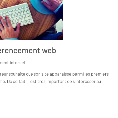
éférencement web
ent internet
éateur souhaite que son site apparaisse parmi les premiers
e. De ce fait, il est très important de s’intéresser au