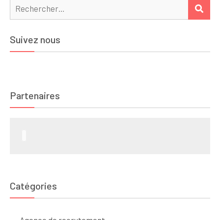
Rechercher :
REC
Suivez nous
Partenaires
Catégories
Agence de recrutement