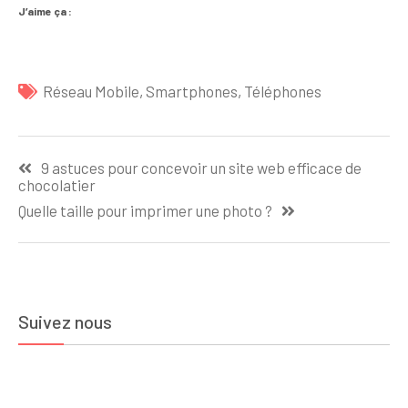
J’aime ça :
Réseau Mobile
,
Smartphones
,
Téléphones
Navigation
9 astuces pour concevoir un site web efficace de
de
chocolatier
l’article
Quelle taille pour imprimer une photo ?
Suivez nous