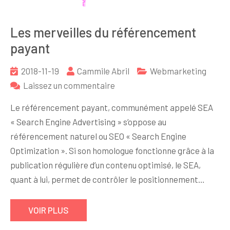
Les merveilles du référencement
payant
2018-11-19
Cammile Abril
Webmarketing
sur
Laissez un commentaire
Les
Le référencement payant, communément appelé SEA
merveilles
« Search Engine Advertising » s’oppose au
du
référencement naturel ou SEO « Search Engine
référencement
Optimization ». Si son homologue fonctionne grâce à la
payant
publication régulière d’un contenu optimisé, le SEA,
quant à lui, permet de contrôler le positionnement…
VOIR PLUS