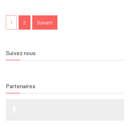
Pagination
1
2
Suivant
des
publications
Suivez nous
Partenaires